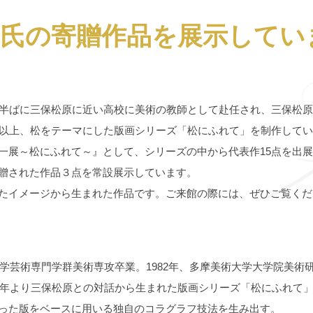
一氏の寄贈作品を展示してい
代半ばに三保松原に近い高校に美術の教師として赴任され、三保松
年以上、松をテーマにした版画シリーズ「松にふれて」を制作していま
一展～松にふれて～』として、シリーズの中から代表作15点を出
贈された作品３点を常設展示しています。
たイメージから生まれた作品です。ご来館の際には、ぜひご覧くだ
学芸術専門学群美術専攻卒業。1982年、多摩美術大学大学院美術研
85年より三保松原との対話から生まれた版画シリーズ「松にふれて
った版をベースに用いる独自のコラグラフ技法を生み出す。