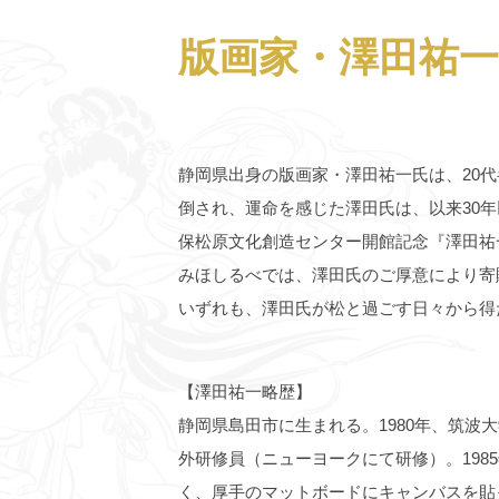
版画家・澤田祐
静岡県出身の版画家・澤田祐一氏は、20
倒され、運命を感じた澤田氏は、以来30
保松原文化創造センター開館記念『澤田祐
みほしるべでは、澤田氏のご厚意により寄
いずれも、澤田氏が松と過ごす日々から得
【澤田祐一略歴】
静岡県島田市に生まれる。1980年、筑波大
外研修員（ニューヨークにて研修）。19
く、厚手のマットボードにキャンバスを貼