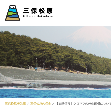
三保松原HOME
三保松原の保全
【文献情報】クロマツの外生菌根につい