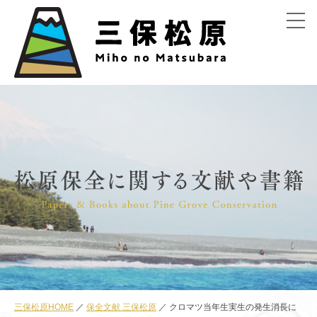
menu
三保松原HOME
保全文献 三保松原
クロマツ当年生実生の発生消長に