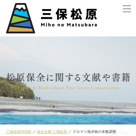
menu
三保松原HOME
保全文献 三保松原
クロマツ海岸林の本数調整