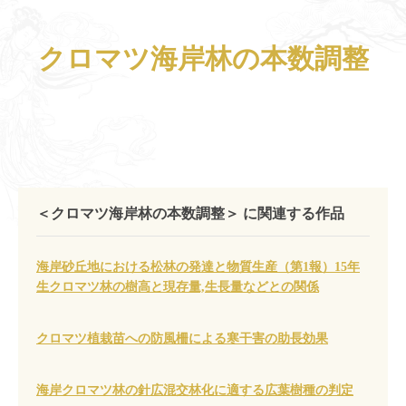
クロマツ海岸林の本数調整
＜クロマツ海岸林の本数調整＞ に関連する作品
海岸砂丘地における松林の発達と物質生産（第1報）15年
生クロマツ林の樹高と現存量,生長量などとの関係
クロマツ植栽苗への防風柵による寒干害の助長効果
海岸クロマツ林の針広混交林化に適する広葉樹種の判定