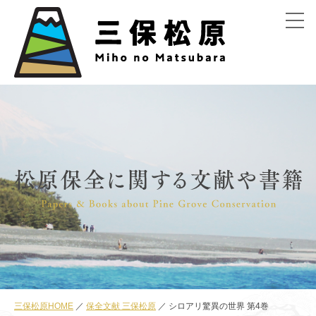
menu
三保松原HOME
保全文献 三保松原
シロアリ驚異の世界 第4巻