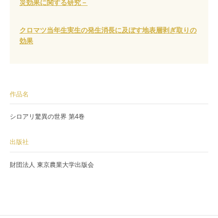
災効果に関する研究－
クロマツ当年生実生の発生消長に及ぼす地表層剥ぎ取りの
効果
作品名
シロアリ驚異の世界 第4巻
出版社
財団法人 東京農業大学出版会