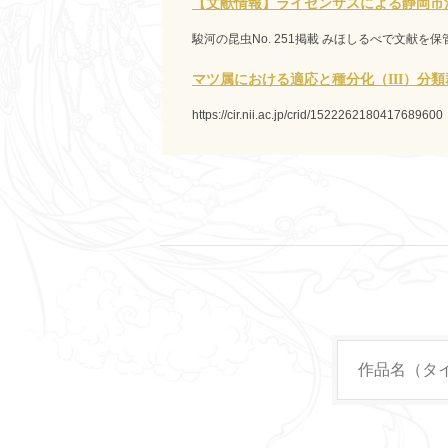
【文献情報】ライセンサスによる静岡市
駿河の昆虫No. 251掲載 みほしるべで文献を
マツ属における適応と種分化（III）分
https://cir.nii.ac.jp/crid/1522262180417689600