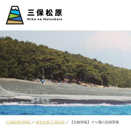
三保松原HOME
保全文献 三保松原
【文献情報】マツ属の交雑育種