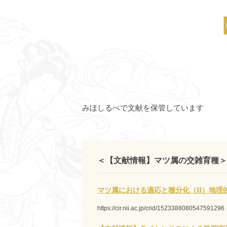
みほしるべで文献を保管しています
＜【文献情報】マツ属の交雑育種＞
マツ属における適応と種分化（II）地理
https://cir.nii.ac.jp/crid/1523388080547591296