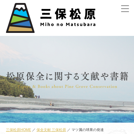
menu
三保松原HOME
保全文献 三保松原
マツ属の球果の発達