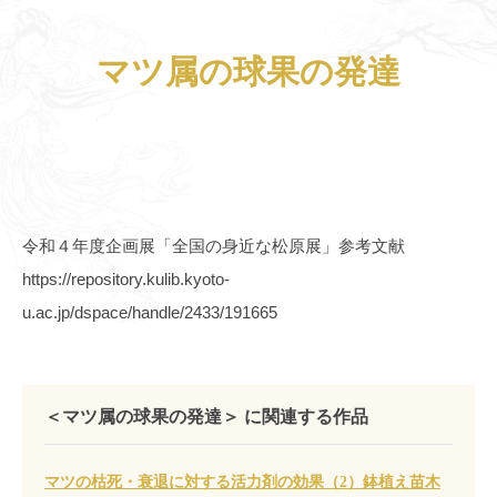
マツ属の球果の発達
令和４年度企画展「全国の身近な松原展」参考文献
https://repository.kulib.kyoto-
u.ac.jp/dspace/handle/2433/191665
＜マツ属の球果の発達＞ に関連する作品
マツの枯死・衰退に対する活力剤の効果（2）鉢植え苗木