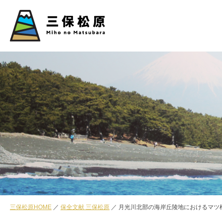
三保松原HOME
保全文献 三保松原
月光川北部の海岸丘陵地におけるマツ