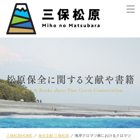
menu
三保松原HOME
保全文献 三保松原
海岸クロマツ林におけるクロマツ