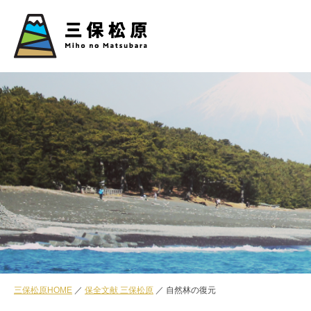
三保松原HOME
保全文献 三保松原
自然林の復元