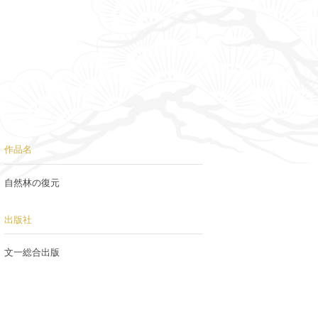
作品名
自然林の復元
出版社
文一総合出版