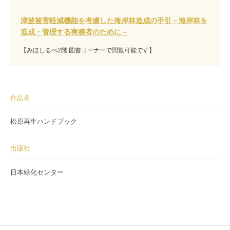
津波被害軽減機能を考慮した海岸林造成の手引－海岸林を
造成・管理する実務者のために－
【みほしるべ2階 図書コーナーで閲覧可能です】
作品名
松原再生ハンドブック
出版社
日本緑化センター