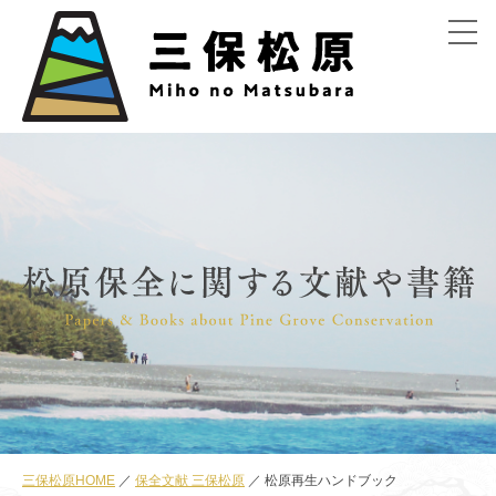
menu
三保松原HOME
保全文献 三保松原
松原再生ハンドブック