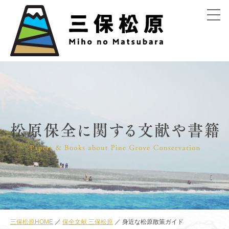
menu
三保松原HOME
保全文献 三保松原
身近な松原散策ガイド