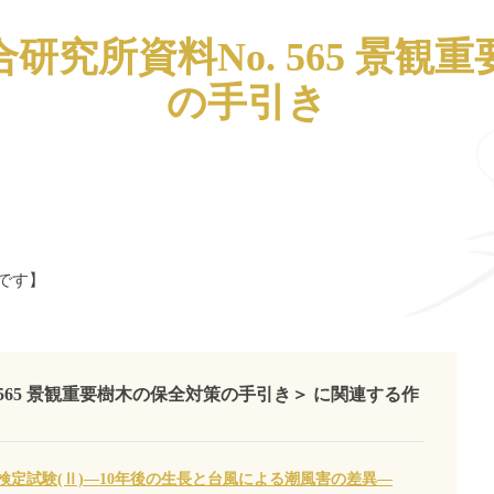
研究所資料No. 565 景観
の手引き
です】
565 景観重要樹木の保全対策の手引き＞ に関連する作
定試験(Ⅱ)―10年後の生長と台風による潮風害の差異―