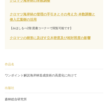
クロマツ海岸林の本数調整
クロマツ海岸林の管理の手引きとその考え方-本数調整と
侵入広葉樹の活用
【みほしるべ2階 図書コーナーで閲覧可能です】
クロマツの樹形に及ぼす立木密度及び相対照度の影響
作品名
ワンポイント解説海岸林造成技術の高度化に向けて
出版社
森林総合研究所