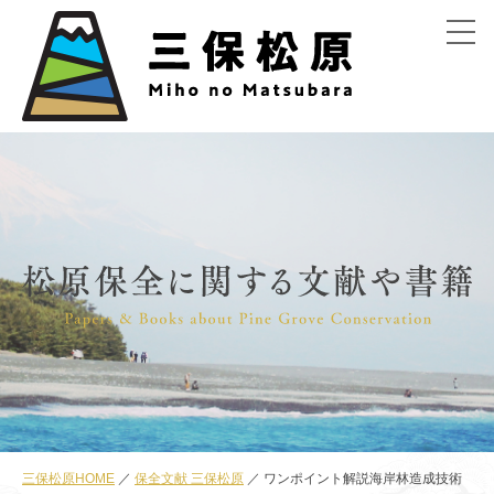
menu
三保松原HOME
保全文献 三保松原
ワンポイント解説海岸林造成技術