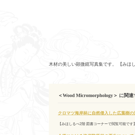
木材の美しい顕微鏡写真集です。 【みほし
＜Wood Micromorphology＞ に
クロマツ海岸林に自然侵入した広葉樹の
【みほしるべ2階 図書コーナーで閲覧可能です