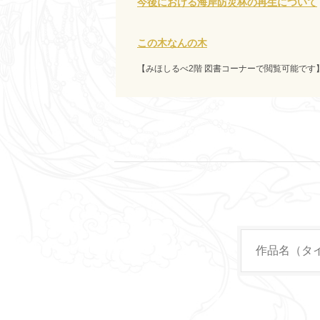
今後における海岸防災林の再生について
この木なんの木
【みほしるべ2階 図書コーナーで閲覧可能です