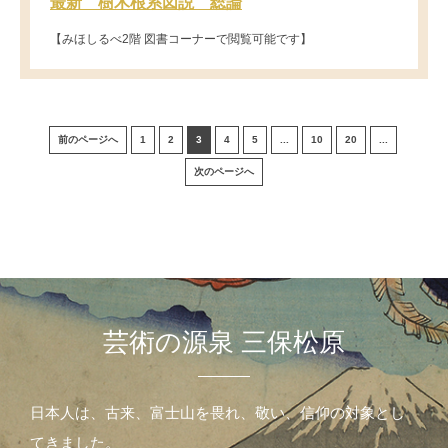
最新 樹木根系図説 総論
【みほしるべ2階 図書コーナーで閲覧可能です】
前のページへ
1
2
3
4
5
...
10
20
...
次のページへ
芸術の源泉 三保松原
日本人は、古来、富士山を畏れ、敬い、信仰の対象とし
てきました。