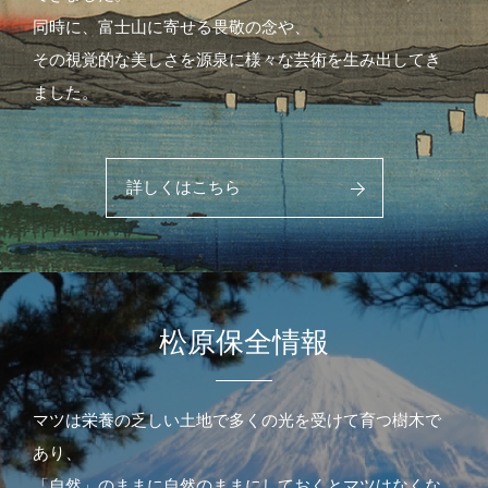
同時に、富士山に寄せる畏敬の念や、
その視覚的な美しさを源泉に様々な芸術を生み出してき
ました。
詳しくはこちら
松原保全情報
マツは栄養の乏しい土地で多くの光を受けて育つ樹木で
あり、
「自然」のままに自然のままにしておくとマツはなくな