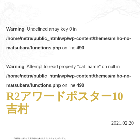
Warning
: Undefined array key 0 in
/home/netra/public_html/wp/wp-content/themes/miho-no-
matsubara/functions.php
on line
490
Warning
: Attempt to read property "cat_name" on null in
/home/netra/public_html/wp/wp-content/themes/miho-no-
matsubara/functions.php
on line
490
R2アワードポスター10
吉村
2021.02.20