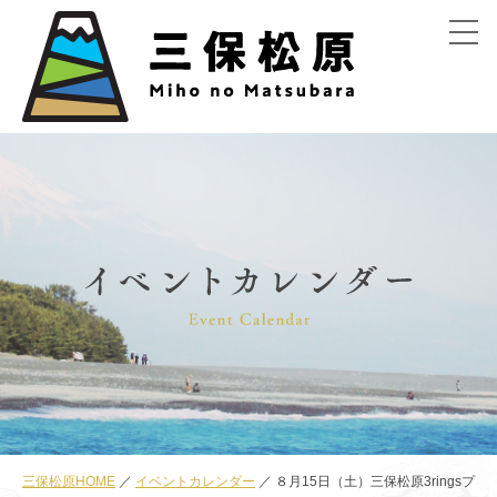
menu
三保松原HOME
イベントカレンダー
８月15日（土）三保松原3ringsプ