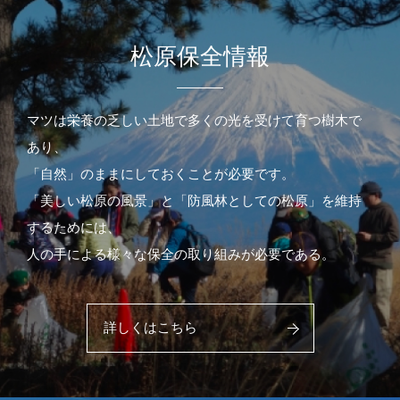
松原保全情報
マツは栄養の乏しい土地で多くの光を受けて育つ樹木で
あり、
「自然」のままにしておくことが必要です。
「美しい松原の風景」と「防風林としての松原」を維持
するためには、
人の手による様々な保全の取り組みが必要である。
詳しくはこちら