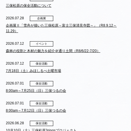
三保松原の保全活動について
2026.07.28
企画展
企画展Ⅱ「雪舟が描いた三保松原～富士三保清見寺図～」（R8.9.12～
11.29）
2026.07.12
イベント
森林の役割と木材の魅力を紹介＠通り土間（R8/6/22-7/20）
2026.07.12
保全活動
7月18日（土）みほしるべ土曜市場
2026.07.01
保全活動
8:00am～7月25日（日）三保つるの会
2026.07.01
保全活動
8:00am～7月12日（日）三保つるの会
2026.06.28
保全活動
10月10日（土）三保松原3ringsプロジェクト