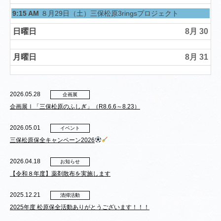
土曜日, 8月 29th 2026
9:15 AM
８月29日（土）三保松原3ringsプロジェクト
日曜日
8月 30
月曜日
8月 31
2026.05.28
企画展
企画展Ⅰ「三保松原のふしぎ」（R8.6.6～8.23）
2026.05.01
イベント
三保松原保全キャンペーン2026
2026.04.18
お知らせ
【令和８年度】薬剤散布を実施します
2025.12.21
清掃活動
2025年度 松原保全活動ありがとうございます！！！