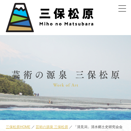
menu
三保松原HOME
芸術の源泉 三保松原
「清見潟」清水郷土史研究会会