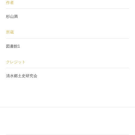
作者
杉山満
所蔵
図書館1
クレジット
清水郷土史研究会