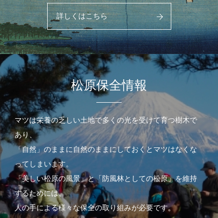
詳しくはこちら
松原保全情報
マツは栄養の乏しい土地で多くの光を受けて育つ樹木で
あり、
「自然」のままに自然のままにしておくとマツはなくな
ってしまいます。
「美しい松原の風景」と「防風林としての松原」を維持
するためには、
人の手による様々な保全の取り組みが必要です。