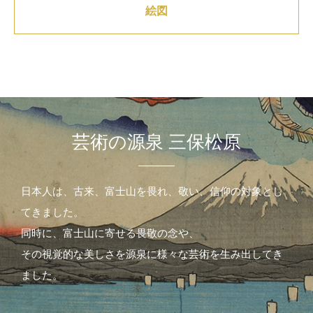
絵図
芸術の源泉 三保松原
日本人は、古来、富士山を畏れ、敬い、信仰の対象とし
てきました。
同時に、富士山に寄せる畏敬の念や、
その視覚的な美しさを源泉に様々な芸術を生み出してき
ました。