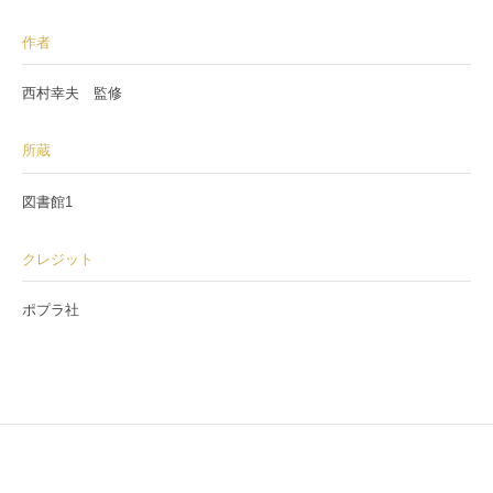
作者
西村幸夫 監修
所蔵
図書館1
クレジット
ポプラ社