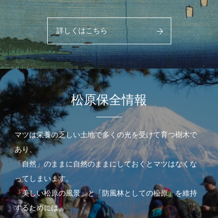
詳しくはこちら
松原保全情報
マツは栄養の乏しい土地で多くの光を受けて育つ樹木で
あり、
「自然」のままに自然のままにしておくとマツはなくな
ってしまいます。
「美しい松原の風景」と「防風林としての松原」を維持
するためには、