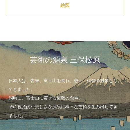
絵図
芸術の源泉 三保松原
日本人は、古来、富士山を畏れ、敬い、信仰の対象とし
てきました。
同時に、富士山に寄せる畏敬の念や、
その視覚的な美しさを源泉に様々な芸術を生み出してき
ました。