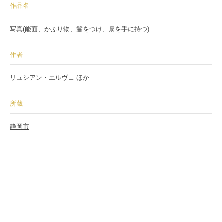
作品名
写真(能面、かぶり物、鬘をつけ、扇を手に持つ)
作者
リュシアン・エルヴェ ほか
所蔵
静岡市