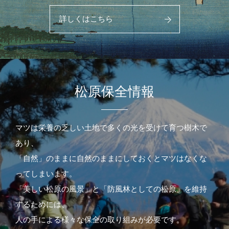
詳しくはこちら
松原保全情報
マツは栄養の乏しい土地で多くの光を受けて育つ樹木で
あり、
「自然」のままに自然のままにしておくとマツはなくな
ってしまいます。
「美しい松原の風景」と「防風林としての松原」を維持
するためには、
人の手による様々な保全の取り組みが必要です。