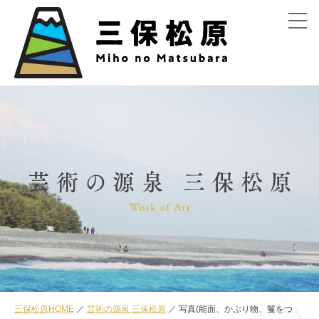
menu
三保松原HOME
芸術の源泉 三保松原
写真(能面、かぶり物、鬘をつ