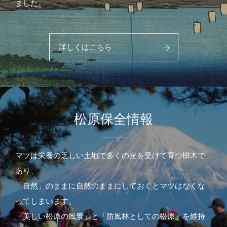
ました。
詳しくはこちら
松原保全情報
マツは栄養の乏しい土地で多くの光を受けて育つ樹木で
あり、
「自然」のままに自然のままにしておくとマツはなくな
ってしまいます。
「美しい松原の風景」と「防風林としての松原」を維持