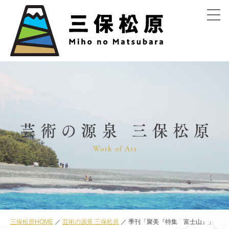
menu
三保松原HOME
芸術の源泉 三保松原
季刊「聚美『特集 富士山』」