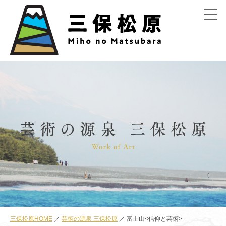
menu
三保松原HOME
芸術の源泉 三保松原
富士山<信仰と芸術>