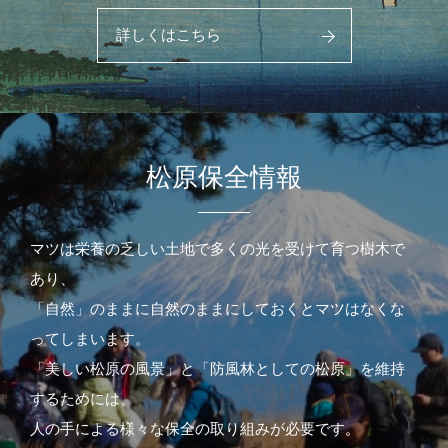
詳しくはこちら
松原保全情報
マツは栄養の乏しい土地で多くの光を受けて育つ樹木で
あり、
「自然」のままに自然のままにしておくとマツはなくな
ってしまいます。
「美しい松原の風景」と「防風林としての松原」を維持
するためには、
人の手による様々な保全の取り組みが必要です。