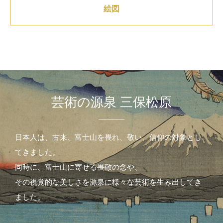
絵図
芸術の源泉 三保松原
日本人は、古来、富士山を畏れ、敬い、信仰の対象とし
てきました。
同時に、富士山に寄せる畏敬の念や、
その視覚的な美しさを源泉に様々な芸術を生み出してき
ました。