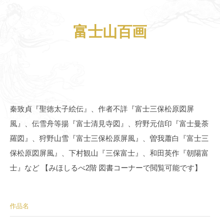
富士山百画
秦致貞『聖徳太子絵伝』、作者不詳『富士三保松原図屏
風』、伝雪舟等揚『富士清見寺図』、狩野元信印『富士曼荼
羅図』、狩野山雪『富士三保松原屏風』、曽我蕭白『富士三
保松原図屏風』、下村観山『三保富士』、和田英作『朝陽富
士』など 【みほしるべ2階 図書コーナーで閲覧可能です】
作品名