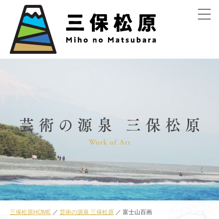
menu
三保松原HOME
芸術の源泉 三保松原
富士山百画