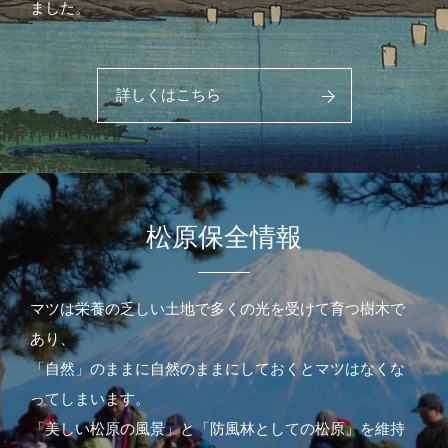
ました。
詳しくはこちら
松原保全情報
マツは栄養の乏しい土地で多くの光を受けて育つ樹木で
あり、
「自然」のままに自然のままにしておくとマツはなくな
ってしまいます。
「美しい松原の風景」と「防風林としての松原」を維持