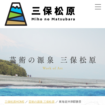
menu
三保松原HOME
芸術の源泉 三保松原
東海道沖津驛勝景