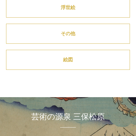
浮世絵
その他
絵図
芸術の源泉 三保松原