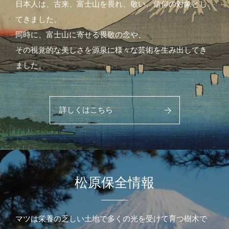
日本人は、古来、富士山を畏れ、敬い、信仰の対象とし
てきました。
同時に、富士山に寄せる畏敬の念や、
その視覚的な美しさを源泉に様々な芸術を生み出してき
ました。
詳しくはこちら
松原保全情報
マツは栄養の乏しい土地で多くの光を受けて育つ樹木で