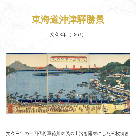
東海道沖津驛勝景
文久3年（1863）
文久三年の十四代将軍徳川家茂の上洛を題材にした三枚続き