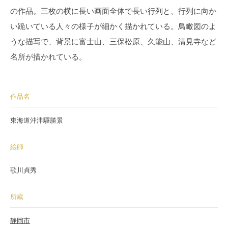
の作品。三枚の横に長い画面全体で長い行列と、行列に向か
い跪いている人々の様子が細かく描かれている。鳥瞰図のよ
うな描写で、背景に富士山、三保松原、久能山、清見寺など
名所が描かれている。
作品名
東海道沖津驛勝景
絵師
歌川貞秀
所蔵
静岡市