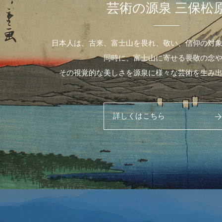
芸術の源泉 三保松
日本人は、古来、富士山を畏れ、敬い、信仰の対
同時に、富士山に寄せる畏敬の念
その視覚的な美しさを源泉に様々な芸術を生み
詳しくはこちら