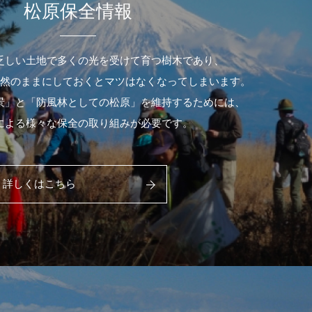
松原保全情報
乏しい土地で多くの光を受けて育つ樹木であり、
然のままにしておくとマツはなくなってしまいます。
景」と「防風林としての松原」を維持するためには、
による様々な保全の取り組みが必要です。
詳しくはこちら