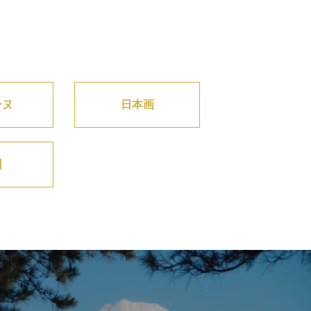
ーヌ
日本画
図