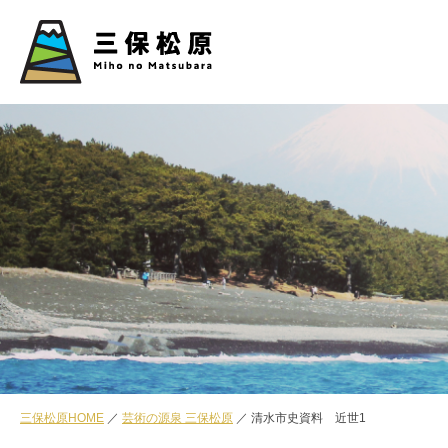
三保松原HOME
芸術の源泉 三保松原
清水市史資料 近世1