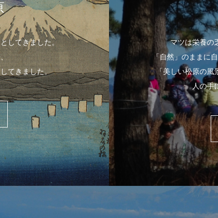
原
象としてきました。
マツは栄養の
や、
「自然」のままに自
出してきました。
「美しい松原の風
人の手