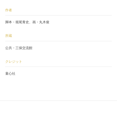
作者
脚本・堀尾青史、画・丸木俊
所蔵
公共・三保交流館
クレジット
童心社