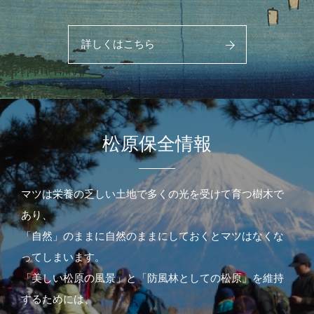
詳しくはこちら
松原保全情報
マツは栄養の乏しい土地で多くの光を受けて育つ樹木で
あり、
「自然」のままに自然のままにしておくとマツはなくな
ってしまいます。
「美しい松原の風景」と「防風林としての松原」を維持
するためには、