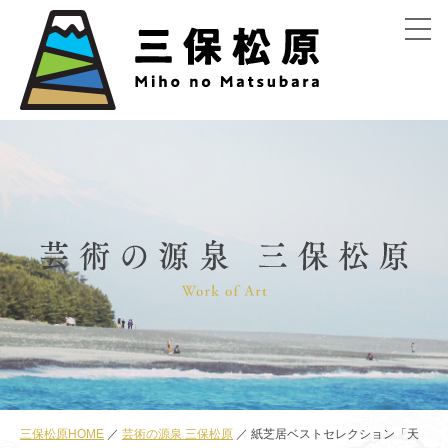
menu
三保松原HOME
芸術の源泉 三保松原
紙芝居ベストセレクション「天