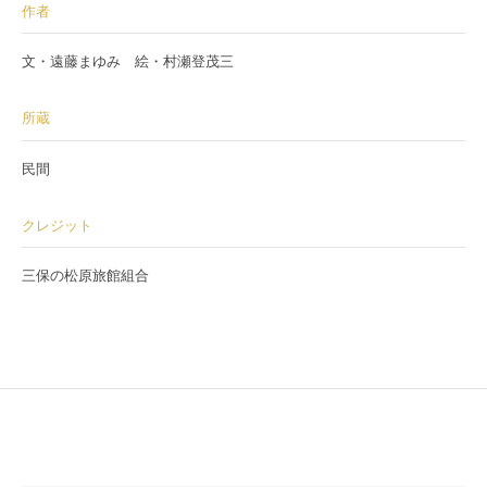
作者
文・遠藤まゆみ 絵・村瀬登茂三
所蔵
民間
クレジット
三保の松原旅館組合