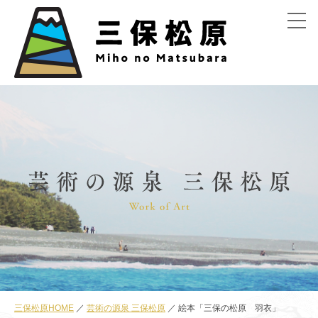
menu
三保松原HOME
芸術の源泉 三保松原
絵本「三保の松原 羽衣」