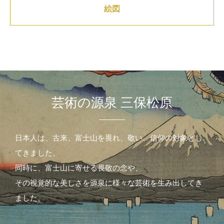
絵図
芸術の源泉 三保松原
日本人は、古来、富士山を畏れ、敬い、信仰の対象とし
てきました。
同時に、富士山に寄せる畏敬の念や、
その視覚的な美しさを源泉に様々な芸術を生み出してき
ました。