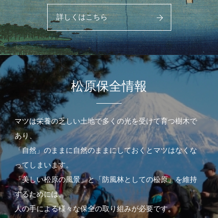
詳しくはこちら
松原保全情報
マツは栄養の乏しい土地で多くの光を受けて育つ樹木で
あり、
「自然」のままに自然のままにしておくとマツはなくな
ってしまいます。
「美しい松原の風景」と「防風林としての松原」を維持
するためには、
人の手による様々な保全の取り組みが必要です。