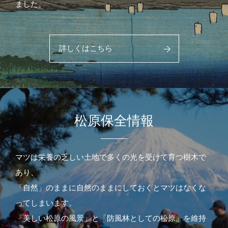
ました。
詳しくはこちら
松原保全情報
マツは栄養の乏しい土地で多くの光を受けて育つ樹木で
あり、
「自然」のままに自然のままにしておくとマツはなくな
ってしまいます。
「美しい松原の風景」と「防風林としての松原」を維持