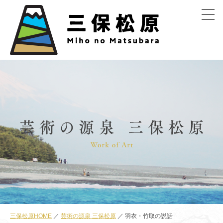
menu
三保松原HOME
芸術の源泉 三保松原
羽衣・竹取の説話