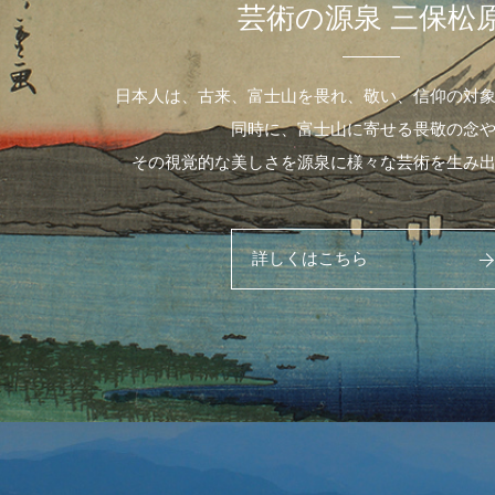
芸術の源泉 三保松
日本人は、古来、富士山を畏れ、敬い、信仰の対
同時に、富士山に寄せる畏敬の念
その視覚的な美しさを源泉に様々な芸術を生み
詳しくはこちら