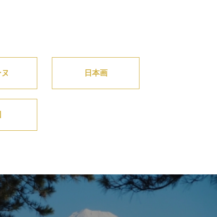
ーヌ
日本画
図