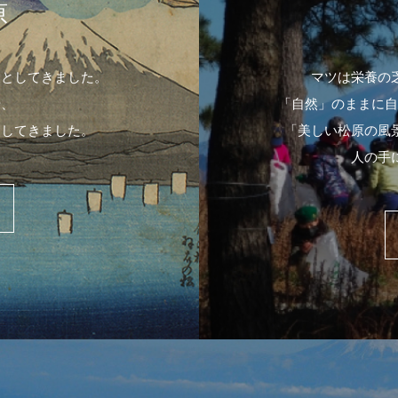
原
象としてきました。
マツは栄養の
や、
「自然」のままに自
出してきました。
「美しい松原の風
人の手