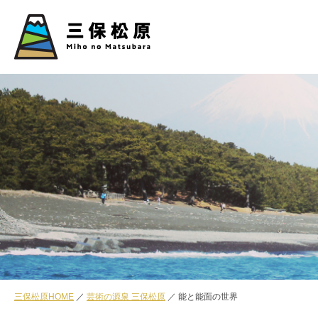
三保松原HOME
芸術の源泉 三保松原
能と能面の世界