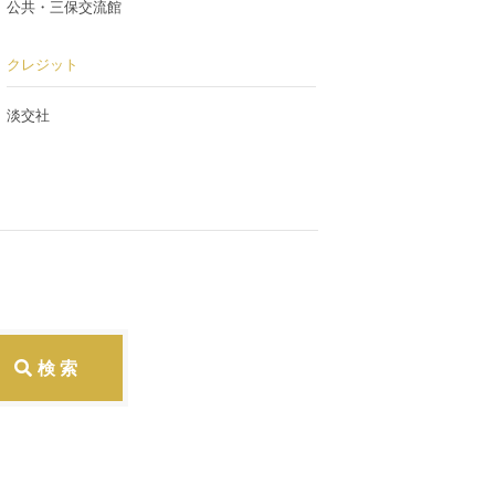
公共・三保交流館
クレジット
淡交社