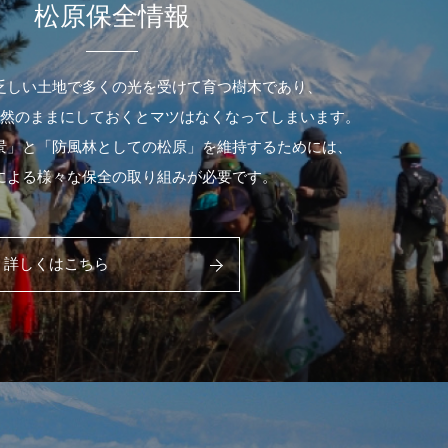
松原保全情報
乏しい土地で多くの光を受けて育つ樹木であり、
然のままにしておくとマツはなくなってしまいます。
景」と「防風林としての松原」を維持するためには、
による様々な保全の取り組みが必要です。
詳しくはこちら