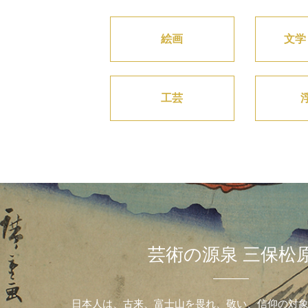
絵画
文学
工芸
芸術の源泉 三保松
日本人は、古来、富士山を畏れ、敬い、信仰の対