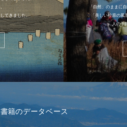
や、
「自然」のままに自
出してきました。
「美しい松原の風
人の手
や書籍のデータベース