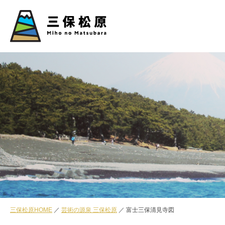
三保松原HOME
芸術の源泉 三保松原
富士三保清見寺図