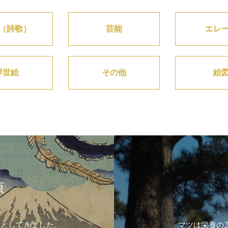
（詩歌）
芸能
エレ
浮世絵
その他
絵
原
象としてきました。
マツは栄養の