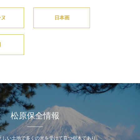
ーヌ
日本画
図
松原保全情報
乏しい土地で多くの光を受けて育つ樹木であり、