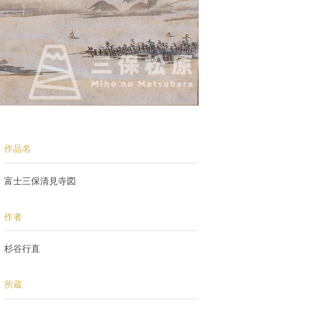
作品名
富士三保清見寺図
作者
杉谷行直
所蔵