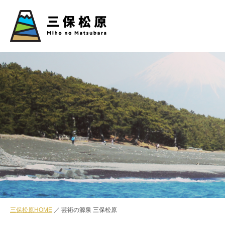
三保松原HOME
芸術の源泉 三保松原