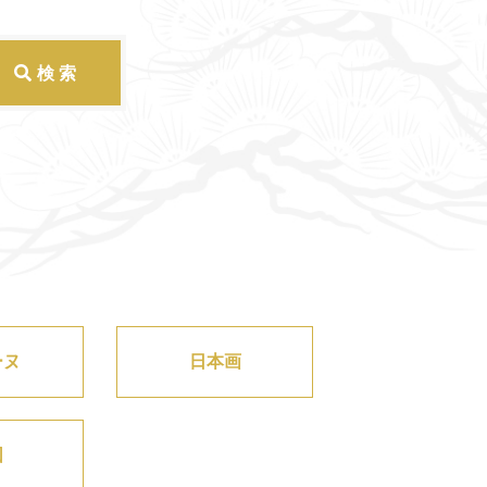
ーヌ
日本画
図