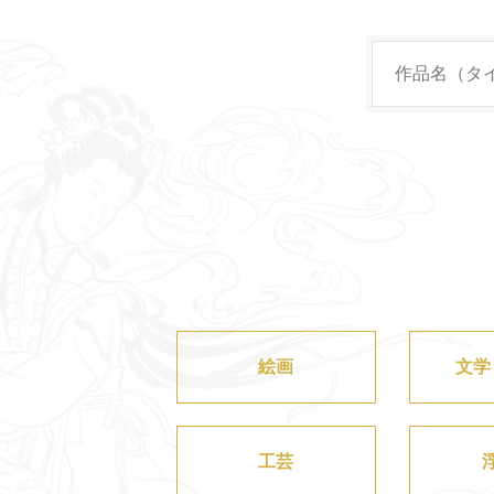
絵画
文学
工芸