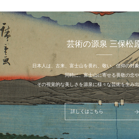
芸術の源泉 三保松
日本人は、古来、富士山を畏れ、敬い、信仰の対
同時に、富士山に寄せる畏敬の念
その視覚的な美しさを源泉に様々な芸術を生み
詳しくはこちら