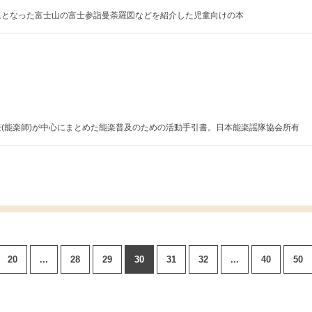
象となった富士山の富士参詣曼荼羅図などを紹介した児童向けの本
(能楽師)が中心にまとめた能楽普及のための活動手引書。日本能楽謡隊協会所有
20
...
28
29
30
31
32
...
40
50