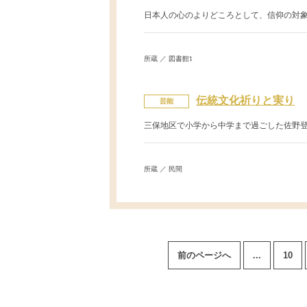
日本人の心のよりどころとして、信仰の対
所蔵 ／ 図書館1
伝統文化祈りと実り
芸能
三保地区で小学から中学まで過ごした佐野登
所蔵 ／ 民間
前のページへ
...
10