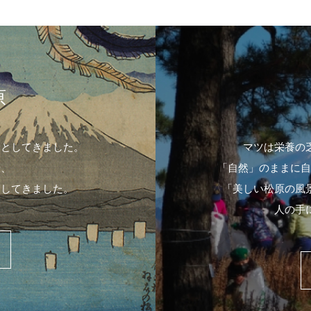
原
象としてきました。
マツは栄養の
や、
「自然」のままに自
出してきました。
「美しい松原の風
人の手