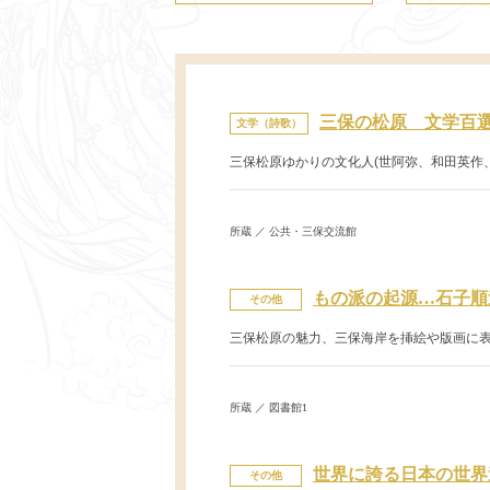
三保の松原 文学百
文学（詩歌）
三保松原ゆかりの文化人(世阿弥、和田英作
所蔵 ／ 公共・三保交流館
もの派の起源…石子順
その他
三保松原の魅力、三保海岸を挿絵や版画に表
所蔵 ／ 図書館1
世界に誇る日本の世界
その他