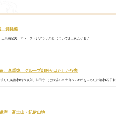
選 資料編
、三島由紀夫、エレーヌ・ジグラリス他)についてまとめた小冊子
造、李禹煥、グループ幻触がはたした役割
現した美術家(鈴木慶則、前田守一)と銭湯の富士山ペンキ絵を広めた評論家(石子順
遺産 富士山・紀伊山地