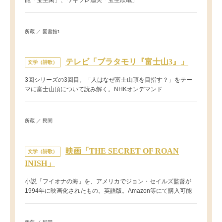
所蔵 ／ 図書館1
テレビ「ブラタモリ『富士山3』」
文学（詩歌）
3回シリーズの3回目。「人はなぜ富士山頂を目指す？」をテー
マに富士山頂について読み解く。NHKオンデマンド
所蔵 ／ 民間
映画「THE SECRET OF ROAN
文学（詩歌）
INISH」
小説「フイオナの海」を、アメリカでジョン・セイルズ監督が
1994年に映画化されたもの。英語版。Amazon等にて購入可能