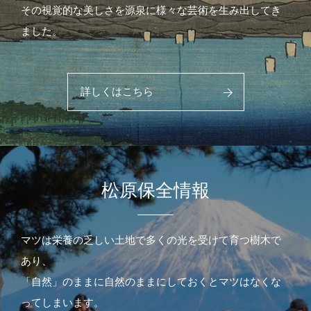
その視覚的な美しさを源泉に様々な芸術を生み出してき
ました。
詳しくはこちら
松原保全情報
マツは栄養の乏しい土地で多くの光を受けて育つ樹木で
あり、
「自然」のままに自然のままにしておくとマツはなくな
ってしまいます。