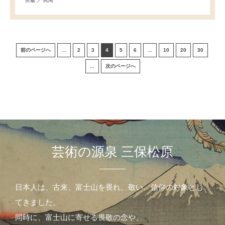
所蔵 ／ 民間
前のページへ
...
2
3
4
5
6
...
10
20
30
...
次のページへ
芸術の源泉 三保松原
日本人は、古来、富士山を畏れ、敬い、信仰の対象とし
てきました。
同時に、富士山に寄せる畏敬の念や、