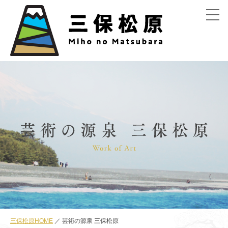
menu
三保松原HOME
芸術の源泉 三保松原