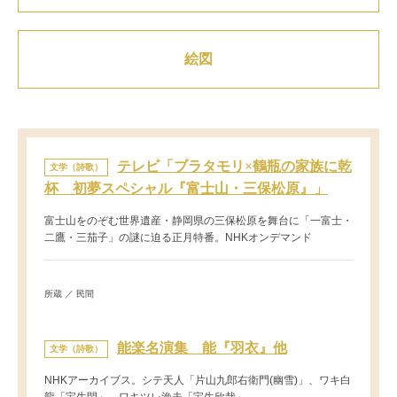
絵図
テレビ「ブラタモリ×鶴瓶の家族に乾
文学（詩歌）
杯 初夢スペシャル『富士山・三保松原』」
富士山をのぞむ世界遺産・静岡県の三保松原を舞台に「一富士・
二鷹・三茄子」の謎に迫る正月特番。NHKオンデマンド
所蔵 ／ 民間
能楽名演集 能『羽衣』他
文学（詩歌）
NHKアーカイブス。シテ天人「片山九郎右衛門(幽雪)」、ワキ白
龍「宝生閑」、ワキツレ漁夫「宝生欣哉」