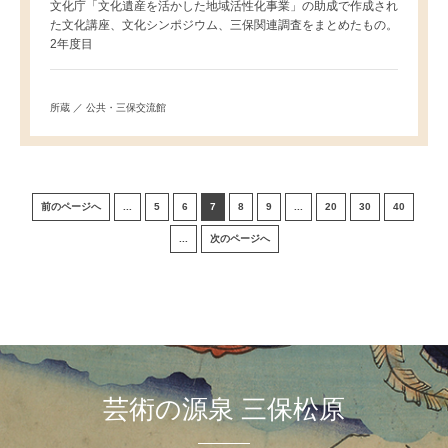
文化庁「文化遺産を活かした地域活性化事業」の助成で作成され
た文化講座、文化シンポジウム、三保関連調査をまとめたもの。
2年度目
所蔵 ／ 公共・三保交流館
前のページへ
...
5
6
7
8
9
...
20
30
40
...
次のページへ
芸術の源泉 三保松原