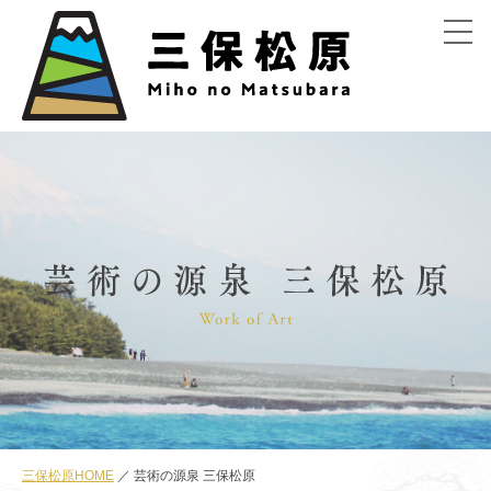
menu
三保松原HOME
芸術の源泉 三保松原