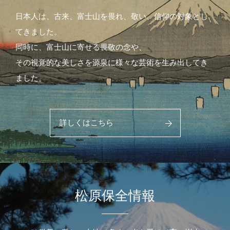
日本人は、古来、富士山を畏れ、敬い、信仰の対象とし
てきました。
同時に、富士山に寄せる畏敬の念や、
その視覚的な美しさを源泉に様々な芸術を生み出してき
ました。
詳しくはこちら
松原保全情報