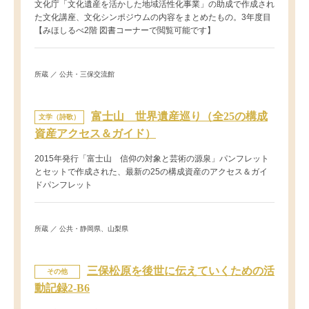
文化庁「文化遺産を活かした地域活性化事業」の助成で作成され
た文化講座、文化シンポジウムの内容をまとめたもの。3年度目
【みほしるべ2階 図書コーナーで閲覧可能です】
所蔵 ／ 公共・三保交流館
富士山 世界遺産巡り（全25の構成
文学（詩歌）
資産アクセス＆ガイド）
2015年発行「富士山 信仰の対象と芸術の源泉」パンフレット
とセットで作成された、最新の25の構成資産のアクセス＆ガイ
ドパンフレット
所蔵 ／ 公共・静岡県、山梨県
三保松原を後世に伝えていくための活
その他
動記録2-B6