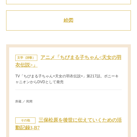
絵図
アニメ「ちびまる子ちゃん<天女の羽
文学（詩歌）
衣伝説>」
TV「ちびまる子ちゃん<天女の羽衣伝説>」第217話。ポニーキ
ャニオンからDVDとして発売
所蔵 ／ 民間
三保松原を後世に伝えていくための活
その他
動記録3-B7